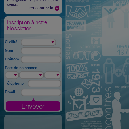
Enseignante de profession, elle
conju...
rencontrez la
Inscription à notre
Newsletter
Civilité
Nom
Prénom
Date de naissance
-
-
-
-
-
-
Téléphone
Email