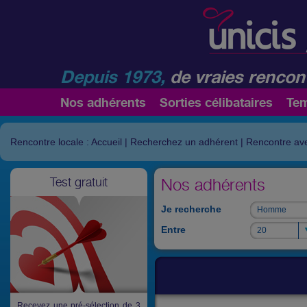
Depuis 1973,
de vraies rencont
Nos adhérents
Sorties célibataires
Te
Rencontre locale : Accueil
|
Recherchez un adhérent
|
Rencontre av
Test gratuit
Nos adhérents
Je recherche
Homme
Homme
Entre
20
20
Recevez une pré-sélection de 3