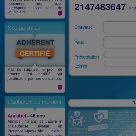
personnes qui vous
2147483647
an
correspondent, susceptibles de
vous plaire !
Cheveux
Nos garanties
Yeux
Présentation
Loisirs
Pas de surprise
, le profil de
chacun est certifié sur
justificatifs par nos conseillers.
L'adhérent du moment
R
Annabel
46 ans
-
Annabel, 46 ans, célibataire et
chaleureuse, évolue en
Provence-Alpes-Côte d'Azur.