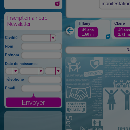
manifestation
Inscription à notre
Newsletter
Tiffany
Claire
49 ans
49 ans
1,60
m
1,71
Civilité
Nom
R
Prénom
Date de naissance
-
-
-
-
-
-
Téléphone
Email