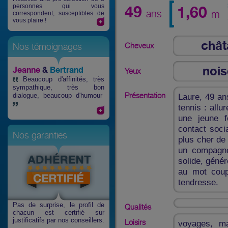
personnes qui vous
49
1,60
ans
m
correspondent, susceptibles de
vous plaire !
chât
Cheveux
Nos témoignages
nois
Jeanne
&
Bertrand
Yeux
Beaucoup d'affinités, très
sympathique, très bon
Présentation
dialogue, beaucoup d'humour
Laure, 49 ans
tennis : allu
une jeune f
contact soci
Nos garanties
plus cher de
un compagnon
solide, génér
au mot coup
tendresse.
Pas de surprise
, le profil de
Qualités
chacun est certifié sur
justificatifs par nos conseillers.
Loisirs
voyages, man