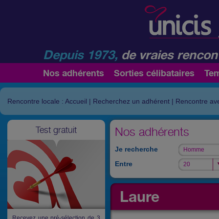
Depuis 1973,
de vraies rencont
Nos adhérents
Sorties célibataires
Te
Rencontre locale : Accueil
|
Recherchez un adhérent
|
Rencontre av
Test gratuit
Nos adhérents
Je recherche
Homme
Homme
Entre
20
20
Laure
Recevez une pré-sélection de 3