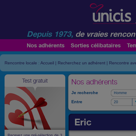
Depuis 1973,
de vraies rencont
Nos adhérents
Sorties célibataires
Te
Rencontre locale : Accueil
|
Recherchez un adhérent
|
Rencontre ave
Test gratuit
Nos adhérents
Je recherche
Homme
Homme
Entre
20
20
Eric
Recevez une pré-sélection de 3