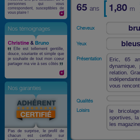
personnes qui vous
65
1,80
ans
m
correspondent, susceptibles de
vous plaire !
br
Cheveux
Nos témoignages
bleus
Christine
&
Bruno
Yeux
Elle est tellement gentille,
douce, souriante et simple que
Présentation
je souhaite de tout mon coeur
Eric, 65 an
partager ma vie à ses côtés
dynamique, p
relation. Gr
indépendante
vous rencontr
Nos garanties
Qualités
Loisirs
le bricolag
sportives, l
les magazines
Pas de surprise
, le profil de
chacun est certifié sur