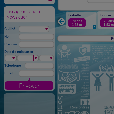
Inscription à notre
Isabelle
Louise
Newsletter
70 ans
70 ans
1,58
m
1,53
Civilité
Nom
R
Prénom
Date de naissance
-
-
-
-
-
-
Téléphone
Email