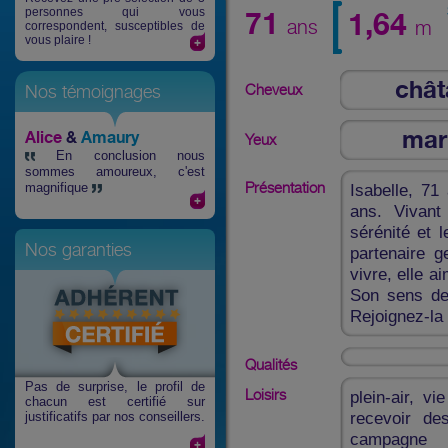
personnes qui vous
71
1,64
ans
m
correspondent, susceptibles de
vous plaire !
chât
Cheveux
Nos témoignages
mar
Alice
&
Amaury
Yeux
En conclusion nous
sommes amoureux, c'est
Présentation
magnifique
Isabelle, 71
ans. Vivant
sérénité et 
Nos garanties
partenaire g
vivre, elle a
Son sens de 
Rejoignez-la
Qualités
Pas de surprise
, le profil de
Loisirs
plein-air, v
chacun est certifié sur
recevoir de
justificatifs par nos conseillers.
campagne