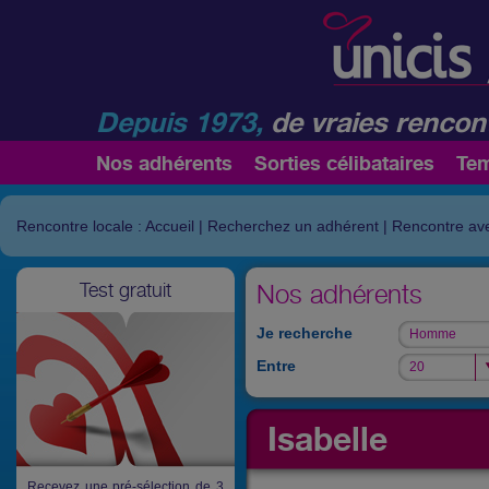
Depuis 1973,
de vraies rencont
Nos adhérents
Sorties célibataires
Te
Rencontre locale : Accueil
|
Recherchez un adhérent
|
Rencontre ave
Test gratuit
Nos adhérents
Je recherche
Homme
Homme
Entre
20
20
Isabelle
Recevez une pré-sélection de 3