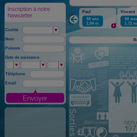
Inscription à notre
Paul
Vincent
Newsletter
68 ans
68 ans
1,84
m
1,72
Civilité
Nom
R
Prénom
Date de naissance
-
-
-
-
-
-
Téléphone
Email