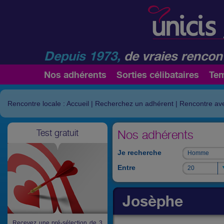
Depuis 1973,
de vraies rencont
Nos adhérents
Sorties célibataires
Te
Rencontre locale : Accueil
|
Recherchez un adhérent
|
Rencontre av
Test gratuit
Nos adhérents
Je recherche
Homme
Homme
Entre
20
20
Josèphe
Recevez une pré-sélection de 3