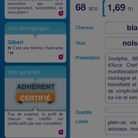
personnes qui vous
68
1,69
ans
m
correspondent, susceptibles de
vous plaire !
bl
Cheveux
Nos témoignages
nois
Gilbert
Yeux
C'est une femme charmante
!
Présentation
Josèphe, 68
d'Azur. Chef
manifestatio
Nos garanties
montagne et 
honnêteté et
de simplicit
sa vie et ses
Qualités
Pas de surprise
, le profil de
chacun est certifié sur
Loisirs
plein-air, vi
justificatifs par nos conseillers.
animaux, mo