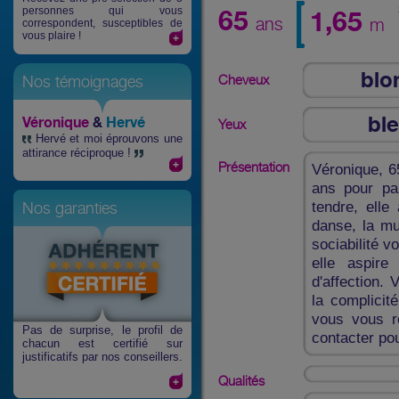
personnes qui vous
65
1,65
ans
m
correspondent, susceptibles de
vous plaire !
blo
Cheveux
Nos témoignages
bl
Véronique
&
Hervé
Yeux
Hervé et moi éprouvons une
attirance réciproque !
Présentation
Véronique, 6
ans pour pa
tendre, elle
Nos garanties
danse, la mus
sociabilité v
elle aspire
d'affection.
la complicit
vous vous r
Pas de surprise
, le profil de
contacter po
chacun est certifié sur
justificatifs par nos conseillers.
Qualités