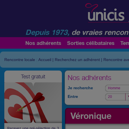
Depuis 1973,
de vraies rencont
Nos adhérents
Sorties célibataires
Te
Rencontre locale : Accueil
|
Recherchez un adhérent
|
Rencontre av
Test gratuit
Nos adhérents
Je recherche
Homme
Homme
Entre
20
20
Véronique
Recevez une pré-sélection de 3