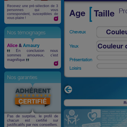
Recevez une pré-sélection de 3
Pr
personnes qui vous
Age
Taille
correspondent, susceptibles de
vous plaire !
Coule
Cheveux
Nos témoignages
che
Couleur 
Alice
&
Amaury
Yeux
En conclusion nous
sommes amoureux, c'est
Présentation
magnifique
Loisirs
Nos garanties
R
Pas de surprise
, le profil de
chacun est certifié sur
justificatifs par nos conseillers.