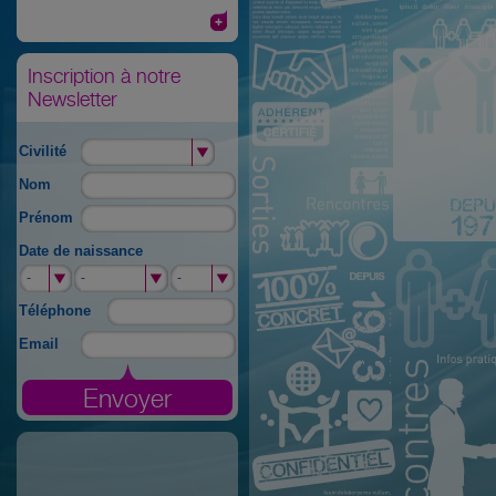
Inscription à notre
Newsletter
Civilité
Nom
Prénom
Date de naissance
-
-
-
-
-
-
Téléphone
Email