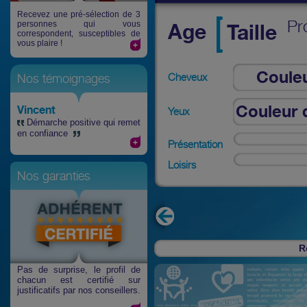
Recevez une pré-sélection de 3
Pr
personnes qui vous
Age
Taille
correspondent, susceptibles de
vous plaire !
Coule
Cheveux
Nos témoignages
che
Couleur 
Vincent
Yeux
Démarche positive qui remet
en confiance
Présentation
Loisirs
Nos garanties
R
Pas de surprise
, le profil de
chacun est certifié sur
justificatifs par nos conseillers.