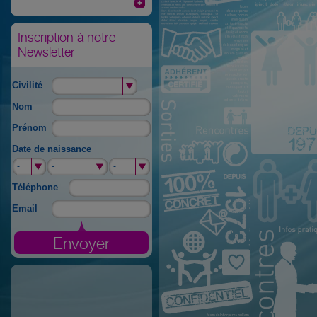
Inscription à notre
Newsletter
Civilité
Nom
Prénom
Date de naissance
-
-
-
-
-
-
Téléphone
Email