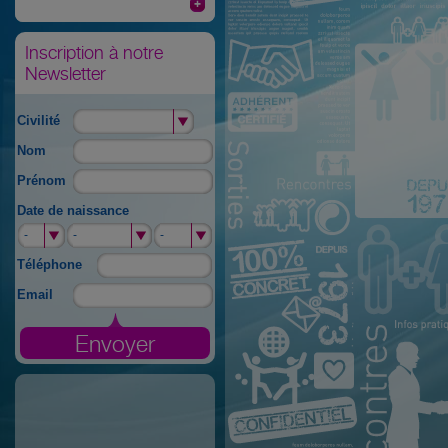
Inscription à notre
Newsletter
Civilité
Nom
Prénom
Date de naissance
-
-
-
-
-
-
Téléphone
Email