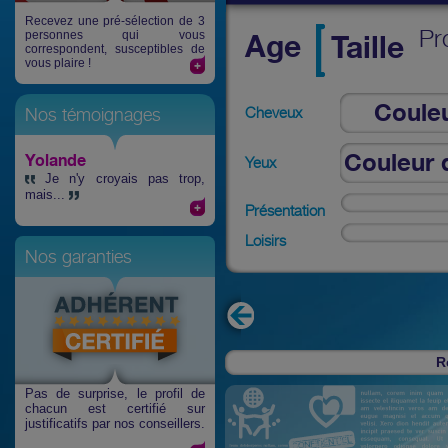
Recevez une pré-sélection de 3
Pr
personnes qui vous
Age
Taille
correspondent, susceptibles de
vous plaire !
Coule
Cheveux
Nos témoignages
che
Couleur 
Yolande
Yeux
Je n'y croyais pas trop,
mais...
Présentation
Loisirs
Nos garanties
R
Pas de surprise
, le profil de
chacun est certifié sur
justificatifs par nos conseillers.