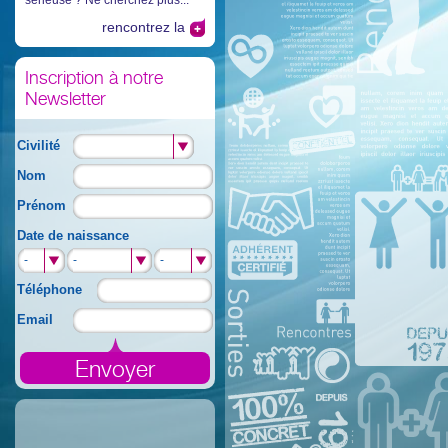
sérieuse ? Ne cherchez plus...
rencontrez la
Inscription à notre
Newsletter
Civilité
Nom
Prénom
Date de naissance
-
-
-
-
-
-
Téléphone
Email