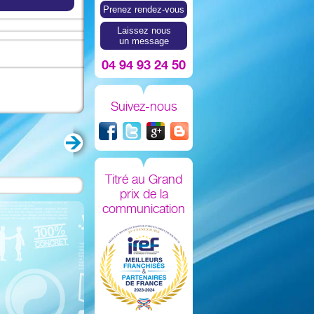
Prenez rendez-vous
Laissez nous
un message
04 94 93 24 50
Suivez-nous
Titré au Grand
prix de la
communication