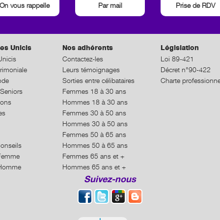
On vous rappelle
Par mail
Prise de RDV
es Unicis
Nos adhérents
Législation
nicis
Contactez-les
Loi 89-421
rimoniale
Leurs témoignages
Décret n°90-422
ode
Sorties entre célibataires
Charte professionne
Seniors
Femmes 18 à 30 ans
ions
Hommes 18 à 30 ans
es
Femmes 30 à 50 ans
Hommes 30 à 50 ans
Femmes 50 à 65 ans
Conseils
Hommes 50 à 65 ans
n Femme
Femmes 65 ans et +
n Homme
Hommes 65 ans et +
Suivez-nous