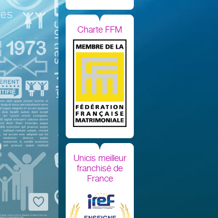
Charte FFM
Unicis meilleur
franchisé de
France