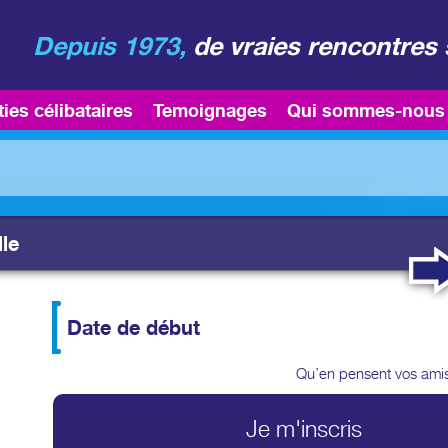
Depuis 1973,
de vraies rencontres 
ties célibataires
Temoignages
Qui sommes-nous
lle
Date de début
Qu’en pensent vos ami
Je m'inscris