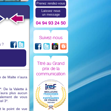
Prenez rendez-vous
Laissez nous
un message
04 94 93 24 50
Suivez-nous
s ?
Titré au Grand
prix de la
communication
le de Malte n'aura
*. De la Valette à
n'aura plus aucun
galement de vous
el 3*.
t le point de vue