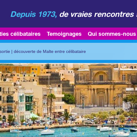
Depuis 1973,
de vraies rencontres 
ties célibataires
Temoignages
Qui sommes-nous
sortie
|
découverte de Malte entre célibataire