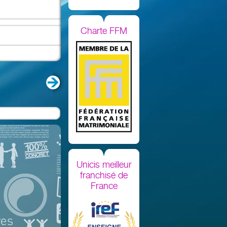
Charte FFM
Unicis meilleur
franchisé de
France