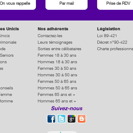
On vous rappelle
Par mail
Prise de RDV
es Unicis
Nos adhérents
Législation
nicis
Contactez-les
Loi 89-421
rimoniale
Leurs témoignages
Décret n°90-422
ode
Sorties entre célibataires
Charte professionne
Seniors
Femmes 18 à 30 ans
ions
Hommes 18 à 30 ans
es
Femmes 30 à 50 ans
Hommes 30 à 50 ans
Femmes 50 à 65 ans
Conseils
Hommes 50 à 65 ans
n Femme
Femmes 65 ans et +
n Homme
Hommes 65 ans et +
Suivez-nous