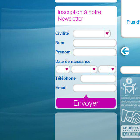
Inscription à notre
Newsletter
Plus d
Civilité
Nom
Prénom
Date de naissance
-
-
-
Téléphone
Email