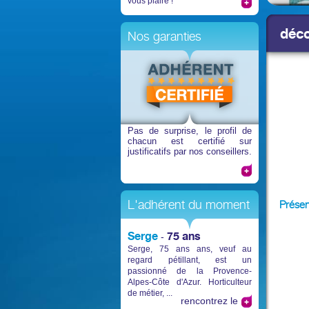
vous plaire !
déco
Nos garanties
Pas de surprise
, le profil de
chacun est certifié sur
justificatifs par nos conseillers.
L'adhérent du moment
Présen
Serge
75 ans
-
Serge, 75 ans ans, veuf au
regard pétillant, est un
passionné de la Provence-
Alpes-Côte d'Azur. Horticulteur
de métier, ...
rencontrez le