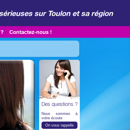
sérieuses sur Toulon et sa région
 ?
Contactez-nous !
Des questions ?
Nous sommes à
votre écoute :
On vous rappelle