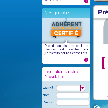
vous plaire !
Pr
Nos garanties
Pas de surprise
, le profil de
chacun est certifié sur
justificatifs par nos conseillers.
Inscription à notre
Newsletter
Civilité
Nom
Prénom