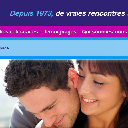
Depuis 1973,
de vraies rencontres 
ties célibataires
Temoignages
Qui sommes-nous
gnage