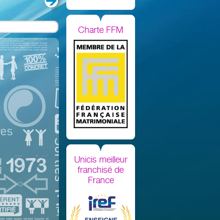
Charte FFM
Unicis meilleur
franchisé de
France