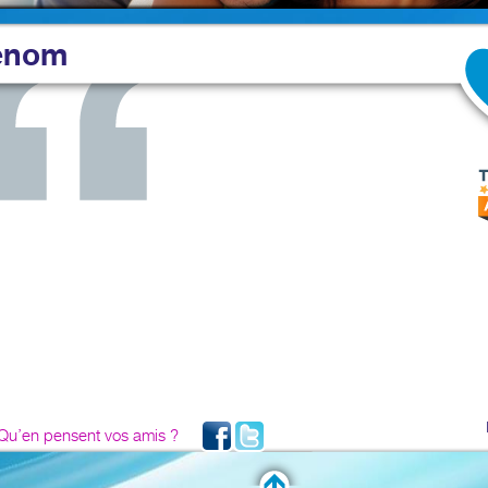
énom
Qu’en pensent vos amis ?