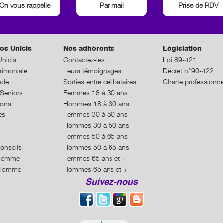
On vous rappelle
Par mail
Prise de RDV
es Unicis
Nos adhérents
Législation
nicis
Contactez-les
Loi 89-421
rimoniale
Leurs témoignages
Décret n°90-422
ode
Sorties entre célibataires
Charte professionne
Seniors
Femmes 18 à 30 ans
ions
Hommes 18 à 30 ans
es
Femmes 30 à 50 ans
Hommes 30 à 50 ans
Femmes 50 à 65 ans
Conseils
Hommes 50 à 65 ans
n Femme
Femmes 65 ans et +
n Homme
Hommes 65 ans et +
Suivez-nous