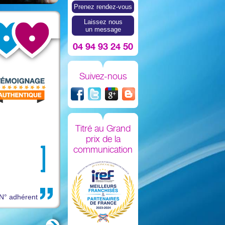
Prenez rendez-vous
Laissez nous
un message
04 94 93 24 50
Suivez-nous
Titré au Grand
prix de la
communication
N° adhérent