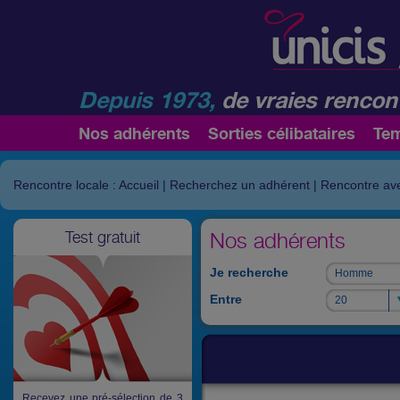
Depuis 1973,
de vraies rencont
Nos adhérents
Sorties célibataires
Te
Rencontre locale : Accueil
|
Recherchez un adhérent
|
Rencontre av
Test gratuit
Nos adhérents
Je recherche
Homme
Homme
Entre
20
20
Recevez une pré-sélection de 3