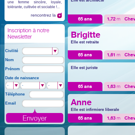
Elle est architecte
une femme sincère, loyale,
tolérante, cultivée et sociable !...
rencontrez la
65 ans
1,72
m
Che
Inscription à notre
Brigitte
Newsletter
Elle est retraite
Civilité
65 ans
1,61
m
Che
Nom
Elle est juriste
Prénom
Date de naissance
-
-
-
-
-
-
65 ans
1,63
m
Che
Téléphone
Anne
Email
Elle est infirmiere liberale
65 ans
1,63
m
Che