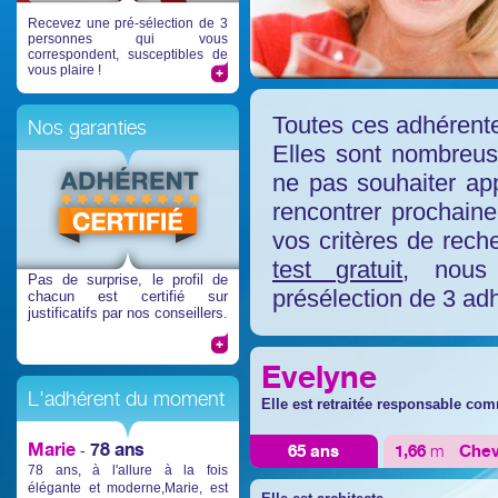
Recevez une pré-sélection de 3
personnes qui vous
correspondent, susceptibles de
vous plaire !
Toutes ces adhérente
Nos garanties
Elles sont nombreuse
ne pas souhaiter app
rencontrer prochaine
vos critères de rech
test gratuit
, nous
Pas de surprise
, le profil de
présélection de 3 ad
chacun est certifié sur
justificatifs par nos conseillers.
Evelyne
L'adhérent du moment
Elle est retraitée responsable co
Marie
78 ans
65 ans
1,66
m
Che
-
78 ans, à l'allure à la fois
élégante et moderne,Marie, est