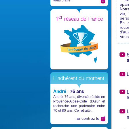
vous plaire !
épano
Notr
vie,
er
1
réseau de France
pers
En e
recon
d’au
Vous 
S
a
U
L'adhérent du moment
André
76 ans
-
L
André, 76 ans, divorcé, réside en
r
Provence-Alpes-Côte d'Azur et
recherche une partenaire entre
70 et 80 ans. Ce retraité...
L
m
rencontrez le