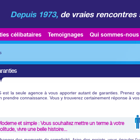
Depuis 1973,
de vraies rencontres 
ties célibataires
Temoignages
Qui sommes-nous
es
ranties
 est la seule agence à vous apporter autant de garanties. Prenez qu
n prendre connaissance. Vous y trouverez certainement réponse à vos 
oderne et simple : Vous souhaitez mettre un terme à votre
olitude, vivre une belle histoire...
changer des moments de complicité, faire des projets, vous épauler l’u