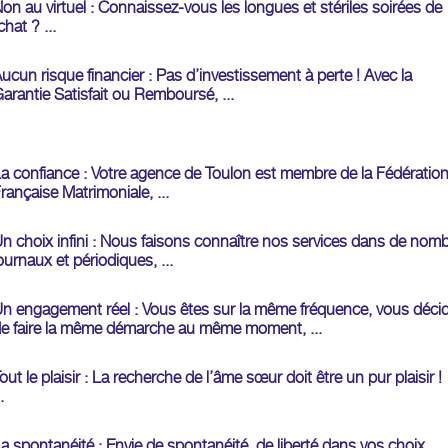
on au virtuel : Connaissez-vous les longues et stériles soirées de
chat ? ...
ucun risque financier : Pas d’investissement à perte ! Avec la
arantie Satisfait ou Remboursé, ...
a confiance : Votre agence de Toulon est membre de la Fédératio
rançaise Matrimoniale, ...
n choix infini : Nous faisons connaître nos services dans de nom
ournaux et périodiques, ...
n engagement réel : Vous êtes sur la même fréquence, vous déci
e faire la même démarche au même moment, ...
out le plaisir : La recherche de l’âme sœur doit être un pur plaisir !
.
a spontanéité : Envie de spontanéité, de liberté dans vos choix, ...