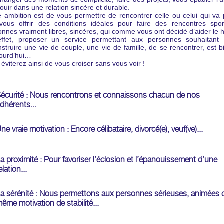
uir dans une relation sincère et durable.
e ambition est de vous permettre de rencontrer celle ou celui qui va 
 vous offrir des conditions idéales pour faire des rencontres spo
onnes vraiment libres, sincères, qui comme vous ont décidé d’aider le 
ffet, proposer un service permettant aux personnes souhaitant 
struire une vie de couple, une vie de famille, de se rencontrer, est b
jourd’hui…
éviterez ainsi de vous croiser sans vous voir !
écurité : Nous rencontrons et connaissons chacun de nos
dhérents...
ne vraie motivation : Encore célibataire, divorcé(e), veuf(ve)...
a proximité : Pour favoriser l’éclosion et l’épanouissement d’une
elation...
a sérénité : Nous permettons aux personnes sérieuses, animées 
ême motivation de stabilité...