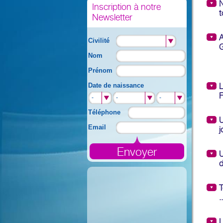
N
Inscription à notre
t
Newsletter
A
Civilité
G
Nom
Prénom
Date de naissance
L
F
-
-
-
Téléphone
U
Email
j
U
d
T
..
L