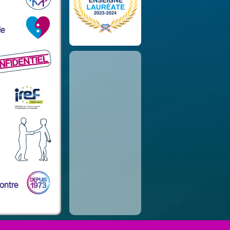
le
contre