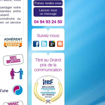
Prenez rendez-vous
partager votre
Laissez nous
ntanées entre
un message
hasard.
construire ou
04 94 93 24 50
ien un service
Suivez-nous
Titré au Grand
prix de la
communication
d’une