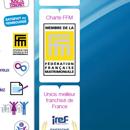
Charte FFM
n
breux
dez
Unicis meilleur
franchisé de
France