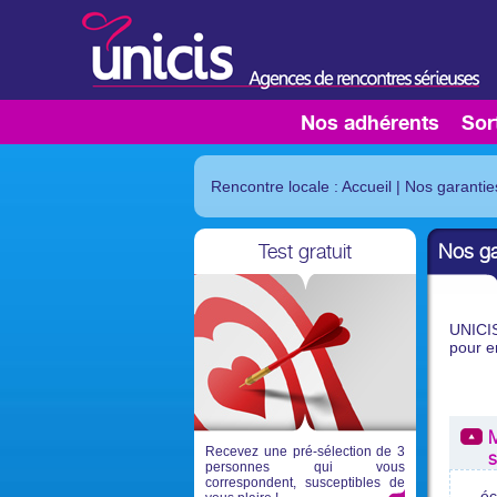
Nos adhérents
Sor
Rencontre locale : Accueil
|
Nos garanti
Test gratuit
Nos ga
UNICIS
pour e
M
Recevez une pré-sélection de 3
s
personnes qui vous
correspondent, susceptibles de
... é