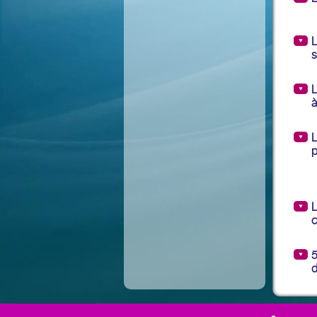
L
s
L
à
L
p
L
c
5
d