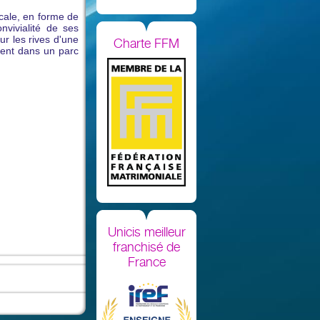
ocale, en forme de
nvivialité de ses
sur les rives d'une
Charte FFM
ment dans un parc
Unicis meilleur
franchisé de
France