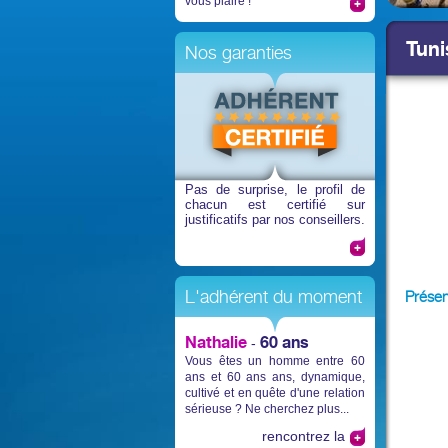
vous plaire !
Tuni
Nos garanties
Pas de surprise
, le profil de
chacun est certifié sur
justificatifs par nos conseillers.
L'adhérent du moment
Présen
Nathalie
60 ans
-
Vous êtes un homme entre 60
ans et 60 ans ans, dynamique,
cultivé et en quête d'une relation
sérieuse ? Ne cherchez plus...
rencontrez la