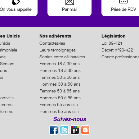
On vous rappelle
Par mail
Prise de RDV
es Unicis
Nos adhérents
Législation
nicis
Contactez-les
Loi 89-421
rimoniale
Leurs témoignages
Décret n°90-422
ode
Sorties entre célibataires
Charte professionne
Seniors
Femmes 18 à 30 ans
ions
Hommes 18 à 30 ans
es
Femmes 30 à 50 ans
Hommes 30 à 50 ans
Femmes 50 à 65 ans
Conseils
Hommes 50 à 65 ans
n Femme
Femmes 65 ans et +
n Homme
Hommes 65 ans et +
Suivez-nous