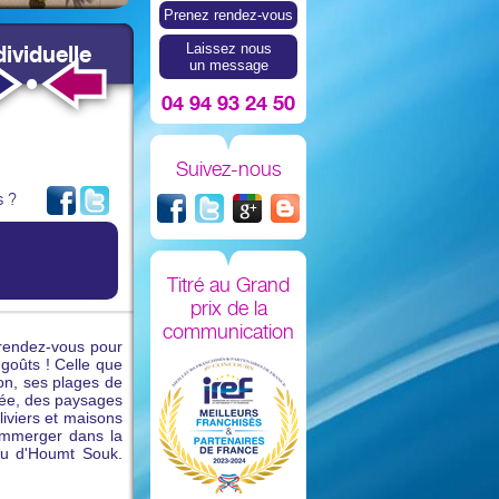
Prenez rendez-vous
ividuelle
Laissez nous
un message
04 94 93 24 50
Suivez-nous
s ?
Titré au Grand
prix de la
communication
 rendez-vous pour
goûts ! Celle que
ion, ses plages de
nnée, des paysages
iviers et maisons
 immerger dans la
ou d'Houmt Souk.