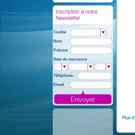
Inscription à notre
Newsletter
Civilité
Nom
Prénom
Date de naissance
-
-
-
Téléphone
Email
Plus d