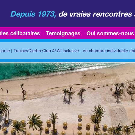
Depuis 1973,
de vraies rencontres 
ties célibataires
Temoignages
Qui sommes-nous
sortie
|
Tunisie/Djerba Club 4* All inclusive - en chambre individuelle ent